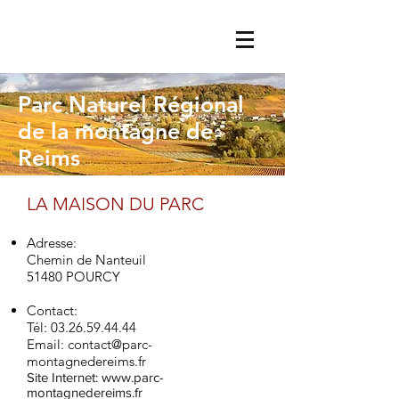
Parc Naturel Régional
de la montagne de
Reims
LA MAISON DU PARC
Adresse:
Chemin de Nanteuil
51480 POURCY
Contact:
T
él:
03.26.59.44.44
Email:
contact@parc-
montagnedereims.fr
Site Internet:
www.parc-
montagnedereims.fr