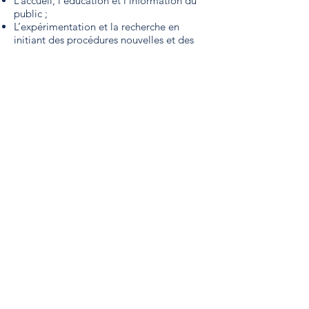
L’accueil, l’éducation et l’information du
public ;
L’expérimentation et la recherche en
initiant des procédures nouvelles et des
méthodes d’actions ou en contribuant à
des programmes de recherche.
COMMUNE DE CORMOYEUX
Mairie de Cormoyeux