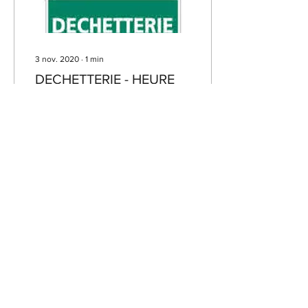
3 nov. 2020
∙
1
min
DECHETTERIE - HEURE
D'HIVER
Malgré le confinement, la
déchetterie de Damery
reste ouverte aux heures
d'hiver du 30 octobre au 3
mars 2021 ​ - les lundis,
jeudis et...
8
0
COMMUNE DE CORMOYEUX