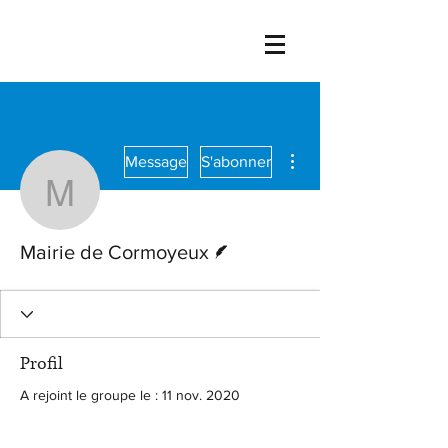
Plus d'actions
Message
S'abonner
Mairie de Cormoyeux
Écrivain
Mairie de Cormoyeux
Profil
A rejoint le groupe le : 11 nov. 2020