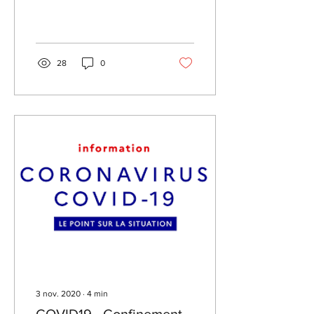
intégralement la toiture de
notre abris bus. Après
une...
28
0
3 nov. 2020
∙
4
min